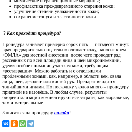
мимические и гравитационные морщины;
профилактика преждевременного старения кожи;
улучшение степени увлажненности кожи;
сохранение тонуса и эластичности кожи.
⠀
⁉️
Как проходит процедура?
⠀
Процедура занимает примерно сорок пять — пятьдесят минут:
врач предварительно тщательно очищает кожу, наносит крем
«ЭМЛА» для местной анестезии, после чего проводит ряд
рассеянных по всей площади лица и шеи микроинъекций,
уделяя особое внимание участкам кожи, требующим
«реставрации». Можно работать и с отдельными
проблемными зонами, как, например, в области век, овала
лица, шеи, декольте или кистей рук. Препарат вводится
тончайшими иглами. Но поскольку уколов много – процедуру
приятной не назовёшь. В любом случае, результаты
биоревитализации компенсируют все затраты, как моральные,
там и материальные.
Записаться на процедуру
онлайн
!