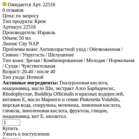
Ожидается
Арт. 22516
0 отзывов
Цена:
по запросу
Тип продукта:
Крем
Артикул:
22516
Производитель:
Израиль
Объем:
50 мл
Линия:
City NAP
Проблемы кожи:
Антивозрастной уход / Обезвоженная /
Сияние / Упругость / Шелушение
Тип кожи:
Зрелая / Комбинированная / Молодая / Нормальная
/ Сухая / Чувствительная
Возраст:
20-40 / после 40
Тип ухода:
Ночной
Активные ингредиенты:
Гиалуроновая кислота,
ниацинамид, масло Ши, экстракт Алоэ Барбаденсис,
Rhodophyceae, Buddleja Officinalis и красных водорослей,
витамин Е, масло Маринги и семян Plukenetia Volubilis,
морская вода, спирулина, мочевина, лимонная кислота,
глюкоза, линоленовая кислота, фруктоза, глицин,
ниацинамид, вит Е, инозитол.
Купить
Узнать о поступлении