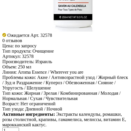
Ожидается
Арт. 32578
0 отзывов
Цена:
по запросу
Тип продукта:
Очищение
Артикул:
32578
Производитель:
Израиль
Объем:
250 мл
Линия:
Aroma Essence / Wherever you are
Проблемы кожи:
Акне / Антивозрастной уход / Жирный блеск
/ Зуд и Раздражение / Купероз / Обезвоженная / Сияние /
Упругость / Шелушение
Тип кожи:
Жирная / Зрелая / Комбинированная / Молодая /
Нормальная / Сухая / Чувствительная
Возраст:
Нет ограничений
Тип ухода:
Дневной / Ночной
Активные ингредиенты:
Э
кстракты календулы, ромашки,
розы столистной, крапивы, гамамелиса, мелиссы, витамин Е,
марокканский кактус.